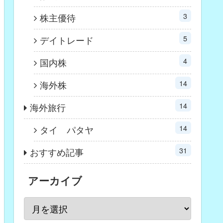
3
株主優待
5
デイトレード
4
国内株
14
海外株
14
海外旅行
14
タイ パタヤ
31
おすすめ記事
アーカイブ