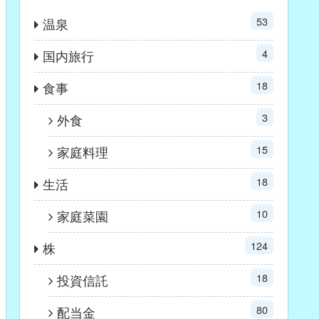
53
温泉
4
国内旅行
18
食事
3
外食
15
家庭料理
18
生活
10
家庭菜園
124
株
18
投資信託
80
配当金