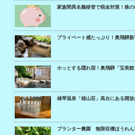
家族間異名義移管で税金対策！株の
プライベート感たっぷり！奥飛騨新
ホッとする隠れ宿！奥飛騨「宝美
雄琴温泉「雄山荘」高台にある開
プランター農園 無限収穫ほうれん