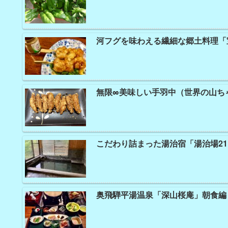
河フグを味わえる繊細な郷土料理
無限∞美味しい手羽中（世界の山ち
こだわり詰まった湯治宿「湯治場2
奥飛騨平湯温泉「深山桜庵」朝食編