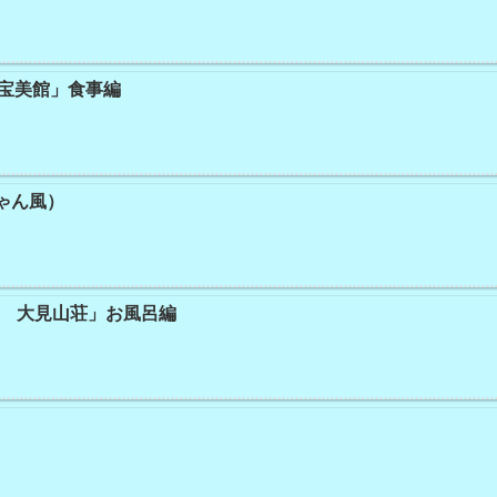
「宝美館」食事編
ゃん風）
1 大見山荘」お風呂編