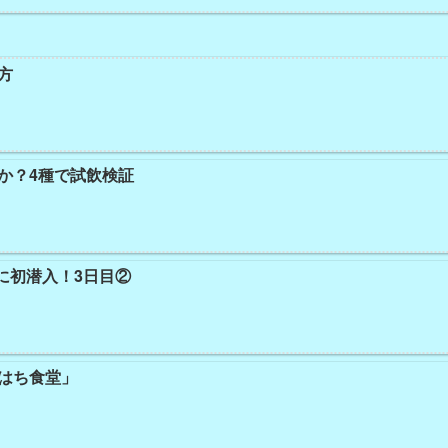
方
か？4種で試飲検証
』に初潜入！3日目②
はち食堂」