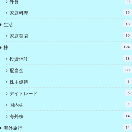
外食
3
家庭料理
15
生活
18
家庭菜園
10
株
124
投資信託
18
配当金
80
株主優待
3
デイトレード
5
国内株
4
海外株
14
海外旅行
14