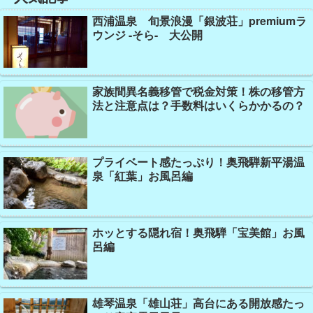
西浦温泉 旬景浪漫「銀波荘」premiumラ
ウンジ -そら- 大公開
家族間異名義移管で税金対策！株の移管方
法と注意点は？手数料はいくらかかるの？
プライベート感たっぷり！奥飛騨新平湯温
泉「紅葉」お風呂編
ホッとする隠れ宿！奥飛騨「宝美館」お風
呂編
雄琴温泉「雄山荘」高台にある開放感たっ