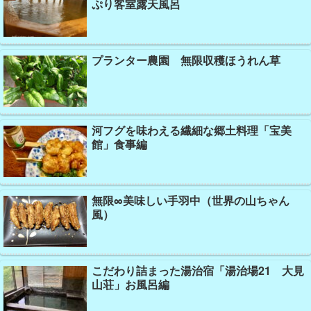
ぷり客室露天風呂
プランター農園 無限収穫ほうれん草
河フグを味わえる繊細な郷土料理「宝美
館」食事編
無限∞美味しい手羽中（世界の山ちゃん
風）
こだわり詰まった湯治宿「湯治場21 大見
山荘」お風呂編