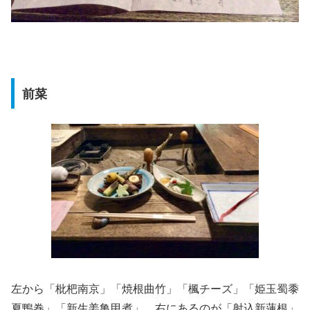
前菜
左から「枇杷南京」「焼根曲竹」「楓チーズ」「姫玉蜀黍
夏鴨巻」「新生姜亀甲煮」、右にあるのが「射込新蓮根」