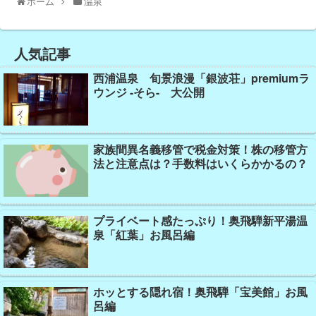
ホーム
温泉
人気記事
西浦温泉 旬景浪漫「銀波荘」premiumラ
ウンジ -そら- 大公開
家族間異名義移管で税金対策！株の移管方
法と注意点は？手数料はいくらかかるの？
プライベート感たっぷり！奥飛騨新平湯温
泉「紅葉」お風呂編
ホッとする隠れ宿！奥飛騨「宝美館」お風
呂編