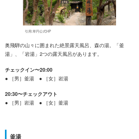
引用:草円公式HP
奥飛騨の山々に囲まれた絶景露天風呂、森の湯。「釜
湯」、「岩湯」2つの露天風呂があります。
チェックイン〜20:00
● ［男］釜湯 ● ［女］岩湯
20:30〜チェックアウト
● ［男］岩湯 ● ［女］釜湯
釜湯