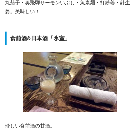
丸茄子・奥飛騨サーモンいぶし・魚素麺・打妙姜・針生
姜。美味しい！
食前酒&日本酒「氷室」
珍しい食前酒の甘酒。