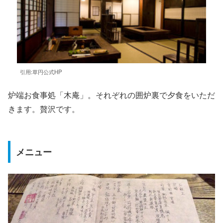
引用:草円公式HP
炉端お食事処「木庵」。それぞれの囲炉裏で夕食をいただ
きます。贅沢です。
メニュー