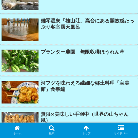
雄琴温泉「雄山荘」高台にある開放感たっ
ぷり客室露天風呂
プランター農園 無限収穫ほうれん草
河フグを味わえる繊細な郷土料理「宝美
館」食事編
無限∞美味しい手羽中（世界の山ちゃん
風）
ホーム
検索
トップ
サイドバー