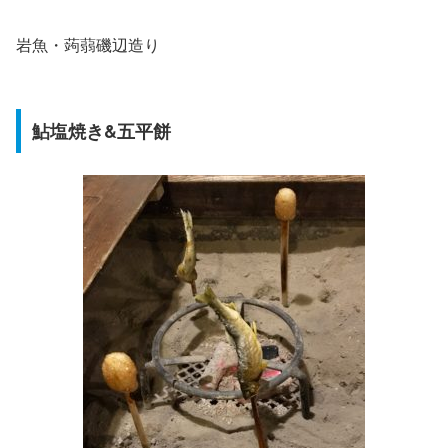
岩魚・蒟蒻磯辺造り
鮎塩焼き&五平餅